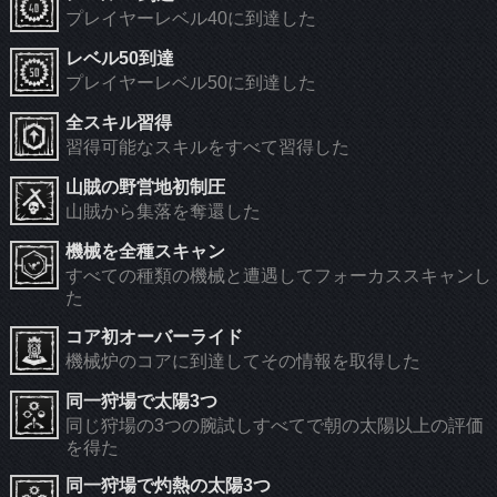
プレイヤーレベル40に到達した
レベル50到達
プレイヤーレベル50に到達した
全スキル習得
習得可能なスキルをすべて習得した
山賊の野営地初制圧
山賊から集落を奪還した
機械を全種スキャン
すべての種類の機械と遭遇してフォーカススキャンし
た
コア初オーバーライド
機械炉のコアに到達してその情報を取得した
同一狩場で太陽3つ
同じ狩場の3つの腕試しすべてで朝の太陽以上の評価
を得た
同一狩場で灼熱の太陽3つ