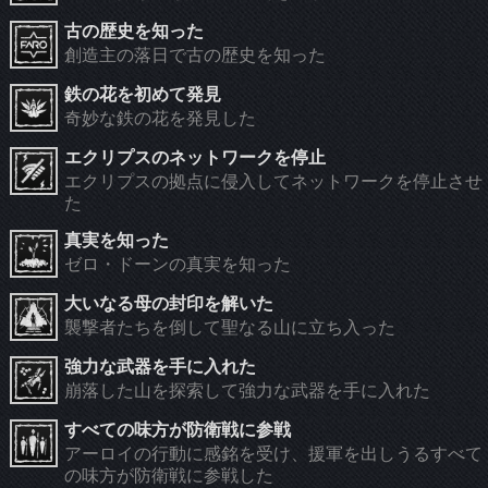
古の歴史を知った
創造主の落日で古の歴史を知った
鉄の花を初めて発見
奇妙な鉄の花を発見した
エクリプスのネットワークを停止
エクリプスの拠点に侵入してネットワークを停止させ
た
真実を知った
ゼロ・ドーンの真実を知った
大いなる母の封印を解いた
襲撃者たちを倒して聖なる山に立ち入った
強力な武器を手に入れた
崩落した山を探索して強力な武器を手に入れた
すべての味方が防衛戦に参戦
アーロイの行動に感銘を受け、援軍を出しうるすべて
の味方が防衛戦に参戦した