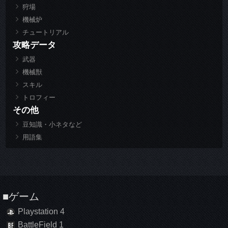
狩場
機械炉
チュートリアル
攻略データ
武器
機械獣
スキル
トロフィー
その他
豆知識・小ネタなど
用語集
■ゲーム
Playstation 4
BattleField 1