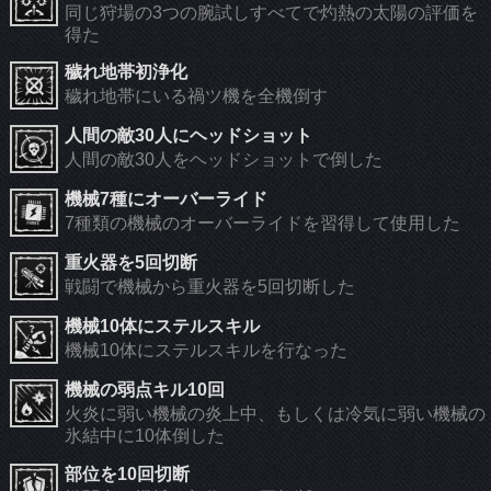
同じ狩場の3つの腕試しすべてで灼熱の太陽の評価を
得た
穢れ地帯初浄化
穢れ地帯にいる禍ツ機を全機倒す
人間の敵30人にヘッドショット
人間の敵30人をヘッドショットで倒した
機械7種にオーバーライド
7種類の機械のオーバーライドを習得して使用した
重火器を5回切断
戦闘で機械から重火器を5回切断した
機械10体にステルスキル
機械10体にステルスキルを行なった
機械の弱点キル10回
火炎に弱い機械の炎上中、もしくは冷気に弱い機械の
氷結中に10体倒した
部位を10回切断