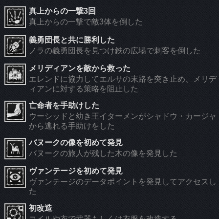
真上からの一撃3回
真上からの一撃で敵3体を倒した
義勇団長と共に勝利した
ノラの義勇団長を見つけ鉄の広場で刺客を倒した
メリディアンを敵から救った
エレンドに協力してエルサの末路を突き止め、メリデ
ィアンに対する策略を阻止した
亡命者を手助けした
ウーシッドと幼き王イターメンがシャドウ・カージャ
から逃れる手助けをした
バヌークの像を初めて発見
バヌークの旅人が残した木の像を発見した
ヴァンテージを初めて発見
ヴァンテージのデータポイントを発見してアクセスし
た
初改造
コイルや衣で武器もしくは衣服を改造する