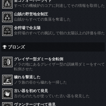
全コアオーバーライド
すべての機械炉のコアに到達してその情報を取得した
山賊の野営地全制圧
山賊からすべての集落を奪還した
全狩場で全太陽
全狩場のすべての腕試しで朝の太陽以上の評価を得た
ブロンズ
グレイザー型ダミーを全転倒
ノラの地にあるグレイザー型の訓練用ダミーをすべて
転倒させた
穢れを撃退した
ノラ族の谷から穢れを一掃した
古い器を初めて発見
古のものたちが使っていた古い器を発見した
ヴァンテージすべて発見