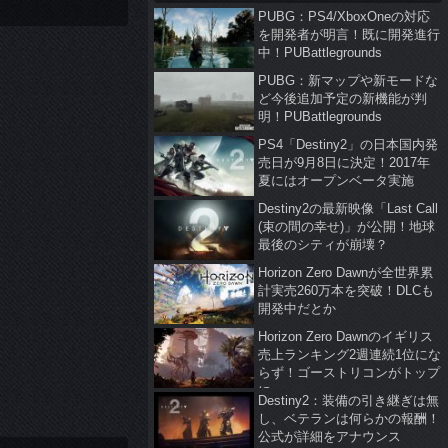
PUBG：PS4/XboxOneの対応
を開発者が明言！既に開発進行
中！PUBattlegrounds
PUBG：新マップや新モードな
ど今後追加予定の新機能が判
明！PUBattlegrounds
PS4「Destiny2」の日本国内発
売日が9月8日に決定！2017年
夏にはオープンベータ実施
Destiny2の最新映像「Last Call
(束の間の幸せ)」が公開！地球
最後のシティが崩壊？
Horizon Zero Dawnが全世界累
計実売260万本を突破！DLCも
開発中だとか
Horizon Zero Dawnのイギリス
売上ランキング2週連続1位にな
らず！ゴーストリコンがトップ
に
Destiny2：装備の引き継ぎは無
し、ベテランは何らかの報酬！
公式が詳細をアナウンス