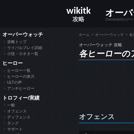
wikitk
オーバ
攻略
Overwatc
オーバーウォッチ
ホーム
オーバーウォッチ
各
攻略トップ
オーバーウォッチ 攻略
ライバルプレイ詳細
各ヒーローの
小技・小ネタ一覧
ヒーロー
ヒーロー一覧
ヒーローの体力
ULTの声
アンチヒーロー
トロフィー/実績
一般
オフェンス
オフェンス
ディフェンス
タンク
サポート