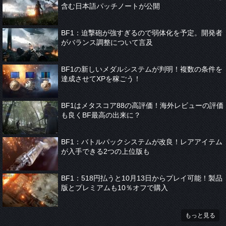
含む日本語パッチノートが公開
BF1：迫撃砲が強すぎるので弱体化を予定。開発者
がバランス調整について言及
BF1の新しいメダルシステムが判明！複数の条件を
達成させてXPを稼ごう！
BF1はメタスコア88の高評価！海外レビューの評価
も良くBF最高の出来に？
BF1：バトルパックシステムが改良！レアアイテム
が入手できる2つの上位版も
BF1：518円払うと10月13日からプレイ可能！製品
版とプレミアムも10％オフで購入
もっと見る